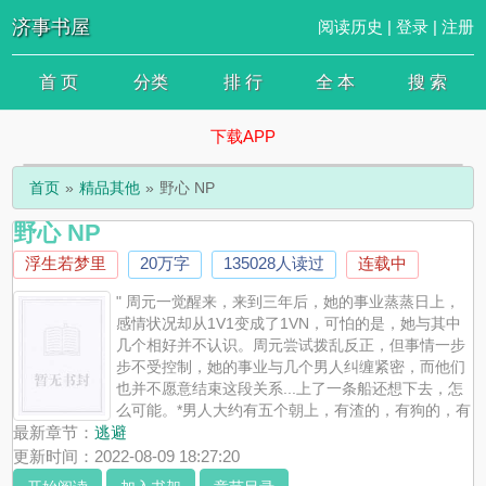
济事书屋
阅读历史
|
登录
|
注册
首 页
分类
排 行
全 本
搜 索
下载APP
首页
精品其他
野心 NP
野心 NP
浮生若梦里
20万字
135028人读过
连载中
" 周元一觉醒来，来到三年后，她的事业蒸蒸日上，
感情状况却从1V1变成了1VN，可怕的是，她与其中
几个相好并不认识。周元尝试拨乱反正，但事情一步
步不受控制，她的事业与几个男人纠缠紧密，而他们
也并不愿意结束这段关系...上了一条船还想下去，怎
么可能。*男人大约有五个朝上，有渣的，有狗的，有
痴情的，有忠犬的，总之各式各样，年纪各异，各有各的优势。霸总
最新章节：
逃避
会有，奶狗会有，狼狗会有，伪姐弟会有...该有都会有。女主已婚，
更新时间：2022-08-09 18:27:20
前期不太渣，后期非常渣，性格见仁见智，会慢慢改变。