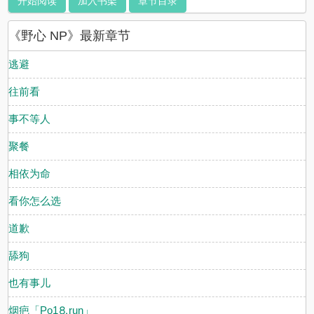
开始阅读
加入书架
章节目录
《野心 NP》最新章节
逃避
往前看
事不等人
聚餐
相依为命
看你怎么选
道歉
舔狗
也有事儿
烟疤「Рo1⒏run」