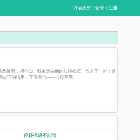
阅读历史
|
登录
|
注册
。侍鳞宗法师想捉我，却不知，我更想要他的法师心脏。他卜了一卦：慕
画皮下的猎手，正等着他——自投罗网。
停杯投箸不能食