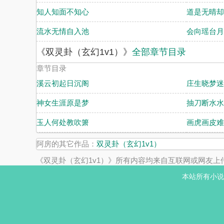
知人知面不知心
道是无晴却
流水无情自入池
会向瑶台月
《双灵卦（玄幻1v1）》
全部章节目录
章节目录
溪云初起日沉阁
庄生晓梦迷
神女生涯原是梦
抽刀断水水
玉人何处教吹箫
画虎画皮难
阿房的其它作品：
双灵卦（玄幻1v1）
《双灵卦（玄幻1v1）》所有内容均来自互联网或网友上
本站所有小说