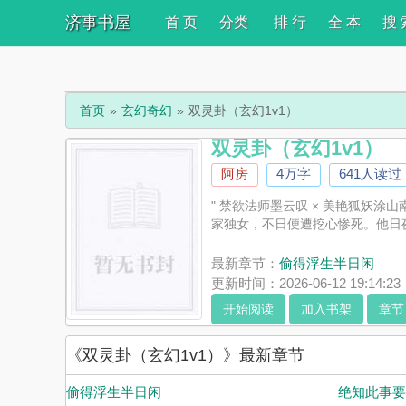
济事书屋
首 页
分类
排 行
全 本
搜 
首页
玄幻奇幻
双灵卦（玄幻1v1）
双灵卦（玄幻1v1）
阿房
4万字
641人读过
" 禁欲法师墨云叹 × 美艳狐妖涂山
家独女，不日便遭挖心惨死。他日
最新章节：
偷得浮生半日闲
更新时间：2026-06-12 19:14:23
开始阅读
加入书架
章节
《双灵卦（玄幻1v1）》最新章节
偷得浮生半日闲
绝知此事要