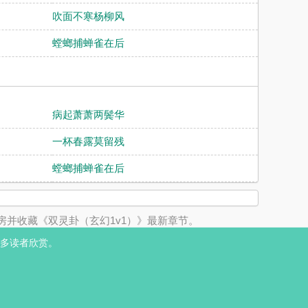
吹面不寒杨柳风
螳螂捕蝉雀在后
病起萧萧两鬓华
一杯春露莫留残
螳螂捕蝉雀在后
并收藏《双灵卦（玄幻1v1）》最新章节。
多读者欣赏。