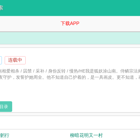
索
下载APP
连载中
南相爱相杀 / 囚禁 / 采补 / 身份反转 / 慢热/HE我是狐妖涂山南
夜守护，发誓护她周全。他不知道自己护着的，是一具画皮。更不知道，
目录
躬行
柳暗花明又一村