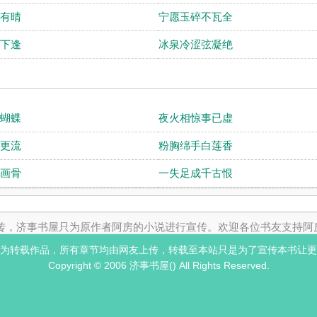
有晴
宁愿玉碎不瓦全
下逢
冰泉冷涩弦凝绝
蝴蝶
夜火相惊事已虚
更流
粉胸绵手白莲香
画骨
一失足成千古恨
传，济事书屋只为原作者阿房的小说进行宣传。欢迎各位书友支持阿房
为转载作品，所有章节均由网友上传，转载至本站只是为了宣传本书让更
Copyright © 2006 济事书屋() All Rights Reserved.