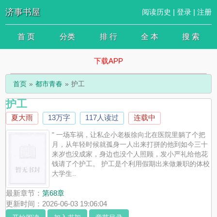
济事书屋
阅读历史
|
登录
|
注册
首 页
分类
排 行
全 本
搜 索
下载APP
首页
都市青春
护工
护工
夏大雨
13万字
117人读过
连载中
" 一场车祸，让私企小老板徐向北在医院里躺了个把
月，从年轻时候就孤身一人出来打拼的他到如今三十
来岁也没成家，身边也没个人照顾，发小严礼给他花
钱请了个护工。 护工是个利用假期出来做兼职的体校
大学生..
最新章节：
第68章
更新时间：2026-06-03 19:06:04