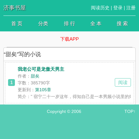
济事书屋
阅读历史
|
登录
|
注册
首 页
分类
排 行
全 本
搜 索
下载APP
“甜矣”写的小说
我老公可是龙傲天男主
作者：
甜矣
1
阅读
字数：385790字
更新到：
第105章
简介：
" 宿宁二十一岁这年，得知自己是一本男频小说里的炮
Copyright © 2006
TOP↑