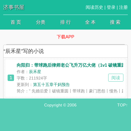
济事书屋
阅读历史
|
登录
|
注册
首 页
分类
排 行
全 本
搜 索
下载APP
“辰禾星”写的小说
向阳归：带球跑后律师老公飞升万亿大佬（1v1 破镜重圆）
作者：
辰禾星
1
阅读
字数：211924字
更新到：
第五十五章干妈预告
简介：
" 先婚后爱丨破镜重圆丨带球跑丨豪门恩怨丨慢热丨剧
Copyright © 2006
TOP↑