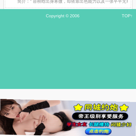
简介：
" 容秋晗出身寒微，却依靠出色能力以及一张平平无奇的
Copyright © 2006
TOP↑