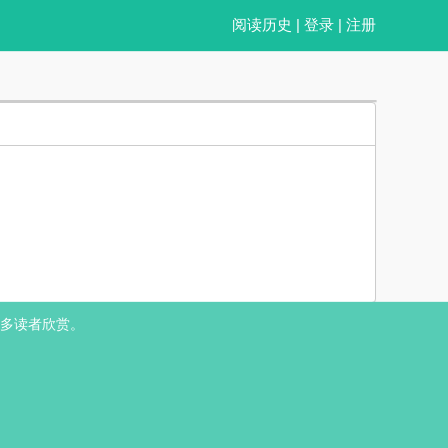
阅读历史
|
登录
|
注册
热 前期偏双视角，小短文，HE
简介： 辛来从小到大四肢不勤，五谷不分，上大学后父母直接对他放养
多读者欣赏。