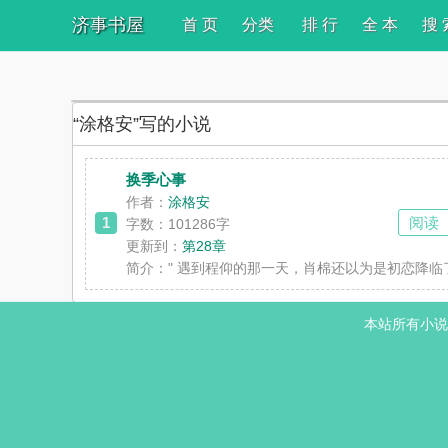
济事书屋
首 页
分类
排 行
全 本
搜 
“涂格安”写的小说
换季心事
作者：
涂格安
1
阅读
字数：101286字
更新到：
第28章
简介：
" 遇到程仰的那一天，肖棉还以为是初恋降临
本站所有小说