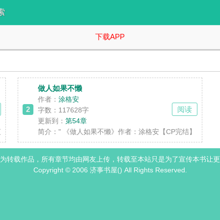
索
下载APP
做人如果不懒
作者：
涂格安
2
阅读
字数：117628字
更新到：
第54章
了，结果没想到比初恋来得更快的是失恋。 肖棉X程仰，嘴硬耳软X面冷心
简介：
" 《做人如果不懒》作者：涂格安【CP完结】 
为转载作品，所有章节均由网友上传，转载至本站只是为了宣传本书让更
Copyright © 2006 济事书屋() All Rights Reserved.