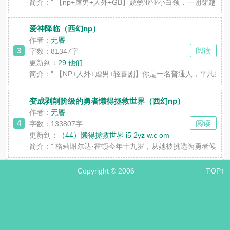
简介：
" 【np+虐男+人外+GB】兢兢业业小白领，一朝
爱神降临（西幻np）
作者：
无餍
3
阅读
字数：81347字
更新到：
29.他们
简介：
" 【NP+人外+虐男+轻喜剧】你是一名普通人，平
变成剥削阶级的勇者懒得拯救世界（西幻np）
作者：
无餍
4
阅读
字数：133807字
更新到：
（44）懒得拯救世界 i5 2yz w.c om
简介：
" 格莉谢尔达·霍顿今年十九岁，从她被挑选为勇者候
Copyright © 2006
TOP↑