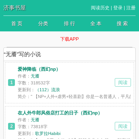
济事书屋
阅读历史
|
登录
|
注册
首 页
分类
排 行
全 本
搜 索
下载APP
“无餍”写的小说
爱神降临（西幻np）
作者：
无餍
1
阅读
字数：318532字
更新到：
（112）流浪
简介：
" 【NP+人外+虐男+轻喜剧】你是一名普通人，平
在人外牛郎风俗店打工的日子（西幻np）
作者：
无餍
2
阅读
字数：73818字
更新到：
歌罗拉Habibi