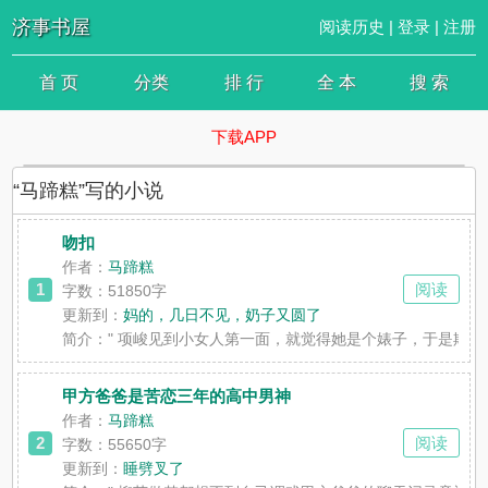
济事书屋
阅读历史
|
登录
|
注册
首 页
分类
排 行
全 本
搜 索
下载APP
“马蹄糕”写的小说
吻扣
作者：
马蹄糕
1
阅读
字数：51850字
更新到：
妈的，几日不见，奶子又圆了
简介：
" 项峻见到小女人第一面，就觉得她是个婊子，于是欺
甲方爸爸是苦恋三年的高中男神
作者：
马蹄糕
2
阅读
字数：55650字
更新到：
睡劈叉了