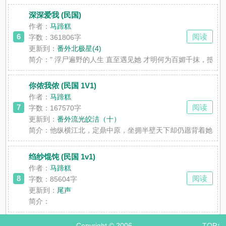
深深爱我 (民国)
作者：
马蹄糕
6
阅读
字数：361806字
更新到：
番外北极星(4)
简介：
" 浮尸遍野的人生 直至遇见她 才明何为百媚千抹，抵死缠绵 po1
你侬我侬 (民国 1V1)
作者：
马蹄糕
7
阅读
字数：167570字
更新到：
番外流光皎洁（十）
简介：
他纵横江北，定鼎中原，坐拥半壁天下却仍愿背着她，行万级
绉纱馄饨 (民国 1v1)
作者：
马蹄糕
8
阅读
字数：85604字
更新到：
尾声
简介：
Copyright © 2006
TOP↑