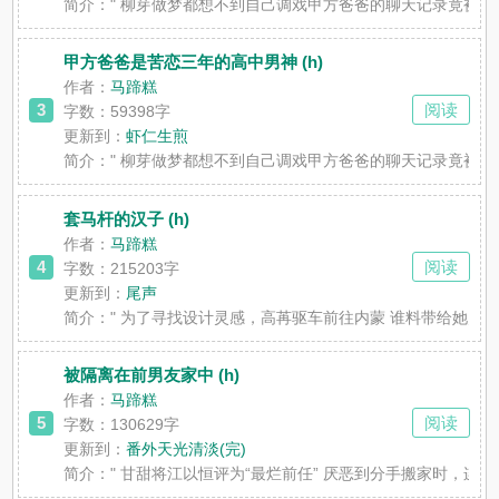
简介：
" 柳芽做梦都想不到自己调戏甲方爸爸的聊天记录竟被
甲方爸爸是苦恋三年的高中男神 (h)
作者：
马蹄糕
3
阅读
字数：59398字
更新到：
虾仁生煎
简介：
" 柳芽做梦都想不到自己调戏甲方爸爸的聊天记录竟被
套马杆的汉子 (h)
作者：
马蹄糕
4
阅读
字数：215203字
更新到：
尾声
简介：
" 为了寻找设计灵感，高苒驱车前往内蒙 谁料带给她
被隔离在前男友家中 (h)
作者：
马蹄糕
5
阅读
字数：130629字
更新到：
番外天光清淡(完)
简介：
" 甘甜将江以恒评为“最烂前任” 厌恶到分手搬家时，