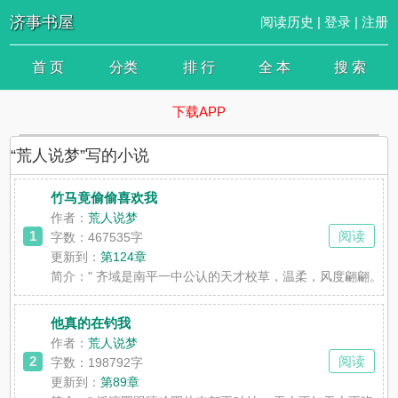
济事书屋
阅读历史
|
登录
|
注册
首 页
分类
排 行
全 本
搜 索
下载APP
“荒人说梦”写的小说
竹马竟偷偷喜欢我
作者：
荒人说梦
1
阅读
字数：467535字
更新到：
第124章
简介：
" 齐域是南平一中公认的天才校草，温柔，风度翩翩。 
他真的在钓我
作者：
荒人说梦
2
阅读
字数：198792字
更新到：
第89章