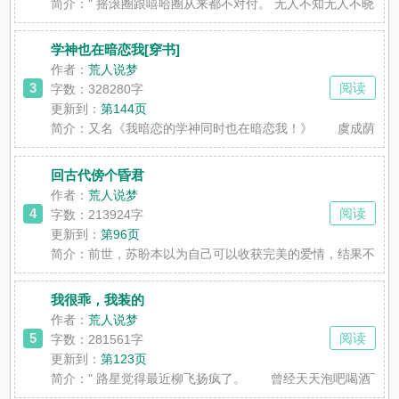
简介：
" 摇滚圈跟嘻哈圈从来都不对付。 无人不知无人不晓。
学神也在暗恋我[穿书]
作者：
荒人说梦
3
阅读
字数：328280字
更新到：
第144页
简介：
又名《我暗恋的学神同时也在暗恋我！》 虞成荫一直
回古代傍个昏君
作者：
荒人说梦
4
阅读
字数：213924字
更新到：
第96页
简介：
前世，苏盼本以为自己可以收获完美的爱情，结果不仅
我很乖，我装的
作者：
荒人说梦
5
阅读
字数：281561字
更新到：
第123页
简介：
" 路星觉得最近柳飞扬疯了。 曾经天天泡吧喝酒飞