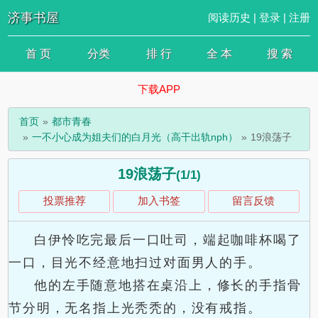
济事书屋
阅读历史
|
登录
|
注册
首 页
分类
排 行
全 本
搜 索
下载APP
首页
都市青春
一不小心成为姐夫们的白月光（高干出轨nph）
19浪荡子
19浪荡子
(1/1)
投票推荐
加入书签
留言反馈
白伊怜吃完最后一口吐司，端起咖啡杯喝了
一口，目光不经意地扫过对面男人的手。
他的左手随意地搭在桌沿上，修长的手指骨
节分明，无名指上光秃秃的，没有戒指。