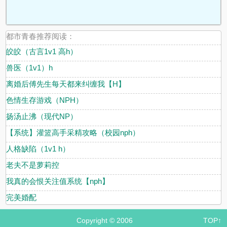
都市青春推荐阅读：
皎皎（古言1v1 高h）
.
.
兽医（1v1）h
离婚后傅先生每天都来纠缠我【H】
色情生存游戏（NPH）
扬汤止沸（现代NP）
【系统】灌篮高手采精攻略（校园nph）
人格缺陷（1v1 h）
老夫不是萝莉控
我真的会恨关注值系统【nph】
完美婚配
Copyright © 2006
TOP↑