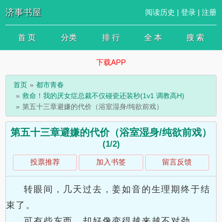
济事书屋
阅读历史
|
登录
|
注册
首 页
分类
排 行
全 本
搜 索
下载APP
首页
都市青春
救命！我的厌女症总裁不仅碰瓷还装秒(1v1 调教高H)
第五十三章避嫌的代价（浴室湿身/纯欲前戏）
第五十三章避嫌的代价（浴室湿身/纯欲前戏）
(1/2)
投票推荐
加入书签
留言反馈
转眼间，几天过去，姜如音的生理期终于结
束了。
可有些东西，却好像变得越来越不对劲。