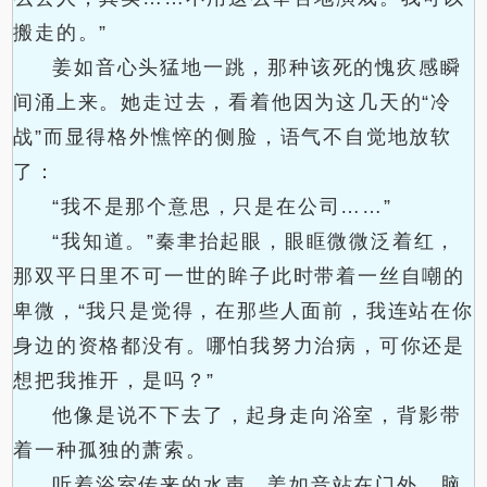
搬走的。”
姜如音心头猛地一跳，那种该死的愧疚感瞬
间涌上来。她走过去，看着他因为这几天的“冷
战”而显得格外憔悴的侧脸，语气不自觉地放软
了：
“我不是那个意思，只是在公司……”
“我知道。”秦聿抬起眼，眼眶微微泛着红，
那双平日里不可一世的眸子此时带着一丝自嘲的
卑微，“我只是觉得，在那些人面前，我连站在你
身边的资格都没有。哪怕我努力治病，可你还是
想把我推开，是吗？”
他像是说不下去了，起身走向浴室，背影带
着一种孤独的萧索。
听着浴室传来的水声，姜如音站在门外。脑