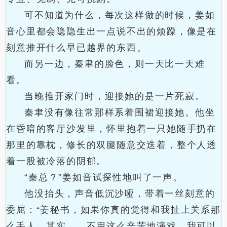
可不知道为什么，每次这样做的时候，姜如
音心里都会隐隐生出一点说不出的烦躁，像是在
刻意推开什么早已越界的东西。
而另一边，秦聿的脸色，则一天比一天难
看。
当晚推开家门时，迎接她的是一片死寂。
秦聿没有像往常那样系着围裙迎接她。他坐
在昏暗的客厅沙发里，怀里抱着一只她随手扔在
那里的靠枕，修长的双腿随意交迭着，整个人透
着一股被冷落的阴郁。
“秦总？”姜如音试探性地叫了一声。
他没抬头，声音低沉沙哑，带着一丝刻意的
委屈：“姜秘书，如果你真的觉得和我扯上关系那
么丢人，其实……不用这么辛苦地演戏。我可以