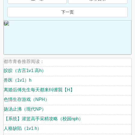
下一页
FF
都市青春推荐阅读：
皎皎（古言1v1 高h）
兽医（1v1）h
离婚后傅先生每天都来纠缠我【H】
色情生存游戏（NPH）
扬汤止沸（现代NP）
【系统】灌篮高手采精攻略（校园nph）
人格缺陷（1v1 h）