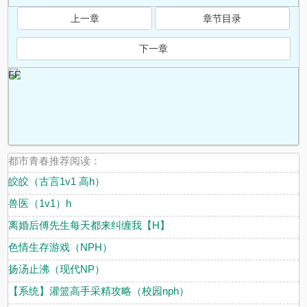
上一章
章节目录
下一章
FF
都市青春推荐阅读：
皎皎（古言1v1 高h）
兽医（1v1）h
离婚后傅先生每天都来纠缠我【H】
色情生存游戏（NPH）
扬汤止沸（现代NP）
【系统】灌篮高手采精攻略（校园nph）