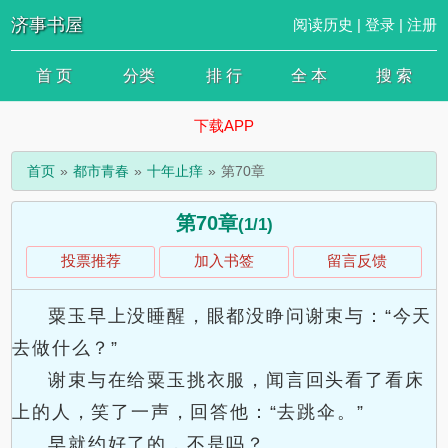
济事书屋
阅读历史
|
登录
|
注册
首 页
分类
排 行
全 本
搜 索
下载APP
首页
都市青春
十年止痒
第70章
第70章
(1/1)
投票推荐
加入书签
留言反馈
粟玉早上没睡醒，眼都没睁问谢束与：“今天
去做什么？”
谢束与在给粟玉挑衣服，闻言回头看了看床
上的人，笑了一声，回答他：“去跳伞。”
早就约好了的，不是吗？