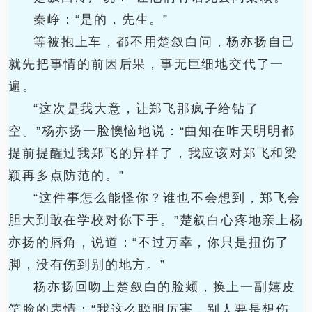
秦峥：“是的，先生。”
等被抱上车，都不用楚叙白问，杨亦扬自己
就先把事情的前因后果，事无巨细地交代了一
遍。
“这次是我大意，让郑飞那疯子给钻了
空。”杨亦扬一脸懊恼地说：“曲知在昨天明明都
提前提醒过我郑飞的异样了，我应该对郑飞和梁
颖再多点防范的。”
“这件事怎么能怪你？谁也不会想到，郑飞会
胆大到敢在学校对你下手。”楚叙白心疼地亲上杨
亦扬的唇角，说道：“不过万幸，你只是扭伤了
脚，没有伤到别的地方。”
杨亦扬回吻上楚叙白的脸颊，换上一副嬉皮
笑脸的表情：“我这么聪明厉害，别人要是想伤