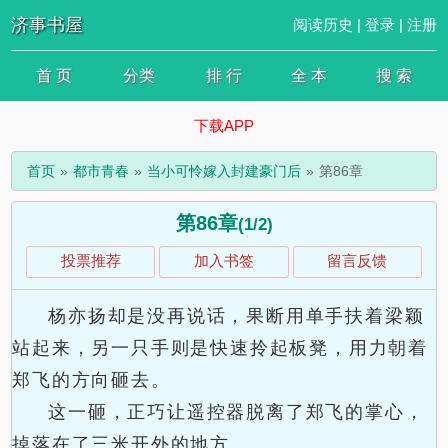
济事书屋
阅读历史
|
登录
|
注册
首 页
分类
排 行
全 本
搜 索
下载APP
首页
都市青春
当小可怜嫁入封建豪门后
第86章
第86章
(1/2)
投票推荐
加入书签
留言反馈
杨亦扬却是没再说话，果断用单手扶着梁颖
站起来，另一只手则是快速拎起板凳，用力朝着
郑飞的方向砸去。
这一砸，正巧让遥控器脱离了郑飞的掌心，
掉落在了三米开外的地方。