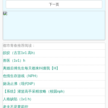
下一页
FF
都市青春推荐阅读：
皎皎（古言1v1 高h）
兽医（1v1）h
离婚后傅先生每天都来纠缠我【H】
色情生存游戏（NPH）
扬汤止沸（现代NP）
【系统】灌篮高手采精攻略（校园nph）
人格缺陷（1v1 h）
老夫不是萝莉控