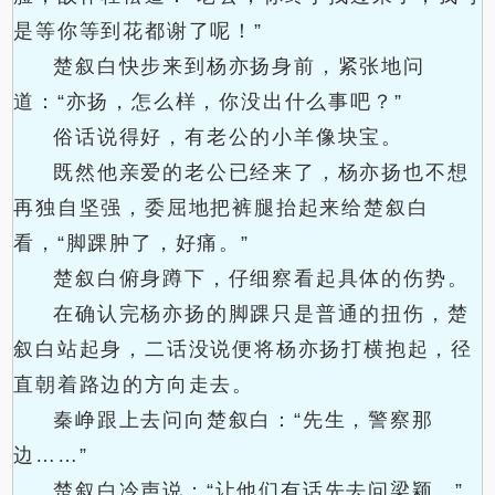
是等你等到花都谢了呢！”
楚叙白快步来到杨亦扬身前，紧张地问
道：“亦扬，怎么样，你没出什么事吧？”
俗话说得好，有老公的小羊像块宝。
既然他亲爱的老公已经来了，杨亦扬也不想
再独自坚强，委屈地把裤腿抬起来给楚叙白
看，“脚踝肿了，好痛。”
楚叙白俯身蹲下，仔细察看起具体的伤势。
在确认完杨亦扬的脚踝只是普通的扭伤，楚
叙白站起身，二话没说便将杨亦扬打横抱起，径
直朝着路边的方向走去。
秦峥跟上去问向楚叙白：“先生，警察那
边……”
楚叙白冷声说：“让他们有话先去问梁颖。”