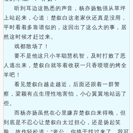
听到耳边这熟悉的声音，杨亦扬勉强从草坪
上站起来，心道：楚叙白这老家伙还真是没用，
平时看着多靠谱似的，这回出了这么大的事，居
然这时候才赶过来。
戏都散场了！
要不是他这只小羊聪慧机智，及时打败了恶
人逃出来，楚叙白就等着收获一只香喷喷的烤全
羊吧！
看见楚叙白越走越近，后面还跟着一群警
察，梁颖有点生理性地害怕，小心翼翼地站远了
些。
而杨亦扬虽然在心里嫌弃楚叙白来得晚，但
到底是不忍心让楚叙白太过担心，还是扬起笑
脸，故作轻松道：“老公，你终于找过来了，我可