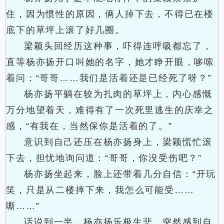
住，因为惯性的原因，俩人掉下去，不得已在楼
底下的草坪上滚了好几圈。
梁颖头回经历这种事，吓得连呼吸都忘了，
直等杨亦扬开口叫她的名字，她才睁开眼，哆嗦
着问：“哥哥……我们是活着还是已经死了呀？”
杨亦扬平躺在较为扎肉的草坪上，内心感慨
万分地望着天，难得有了一次死里逃生的庆幸之
感，“有我在，当然保你是活着的了。”
意识到自己还压在杨亦扬身上，梁颖慌忙滚
下去，担忧地询问道：“哥哥，你没受伤吧？”
杨亦扬坐起来，脸上还带着几分自信：“开玩
笑，只是从二楼摔下来，我怎么可能受……
嘶……”
话说到一半，杨亦扬乐极生悲，突然感到自