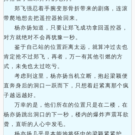
郑飞强忍着手腕变形骨折带来的剧痛，连滚
带爬地想去把遥控器捡回来。
杨亦扬知道，只要让郑飞成功拿回遥控器，
对方就绝对不会再犹豫一秒。
鉴于自己站的位置距离太远，就算冲过去也
肯定抢不过郑飞，再者，万一有其他引燃的方
式，未免也太过吃亏。
考虑到这里，杨亦扬当机立断，抱起梁颖便
直奔身后的洞口一跃而下，只想着赶紧离那个疯
子越远越好。
万幸的是，他们所在的位置只是在二楼，在
杨亦扬跳出洞口的下一秒，楼内的爆炸声震耳欲
聋，直听的人心中发毛。
杨亦扬几乎是本能地将怀中的梁颖紧紧护