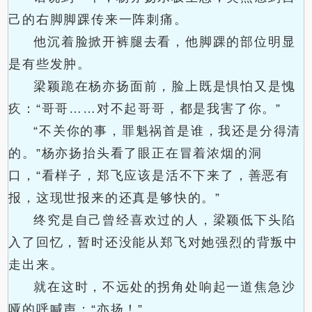
己的右脚脚踝传来一阵刺痛。
他沉着脸掀开裤腿去看，他脚踝的部位明显
是有些发肿。
梁颖跪在杨亦扬面前，脸上既是惧怕又是愧
疚：“哥哥……对不起哥哥，都是我害了你。”
“不关你的事，罪魁祸首是谁，我还是分得清
的。”杨亦扬抬头看了眼正在冒着浓烟的洞
口，“看样子，郑飞应该是活不下来了，善恶有
报，这现世报来的还真是够快的。”
终究是自己曾经喜欢过的人，梁颖低下头陷
入了回忆，暂时还没能从郑飞对她强烈的背叛中
走出来。
就在这时，不远处的拐角处响起一道焦急沙
哑的呼喊声：“亦扬！”