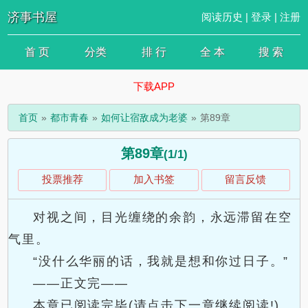
济事书屋
阅读历史
|
登录
|
注册
首 页
分类
排 行
全 本
搜 索
下载APP
首页
都市青春
如何让宿敌成为老婆
第89章
第89章
(1/1)
投票推荐
加入书签
留言反馈
对视之间，目光缠绕的余韵，永远滞留在空
气里。
“没什么华丽的话，我就是想和你过日子。”
——正文完——
本章已阅读完毕(请点击下一章继续阅读!)